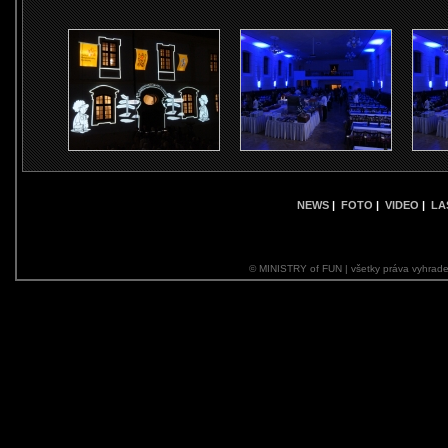
NEWS
|
FOTO
|
VIDEO
|
LA
© MINISTRY of FUN | všetky práva vyhrade