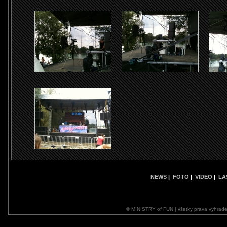
NEWS
|
FOTO
|
VIDEO
|
LA
© MINISTRY of FUN | všetky práva vyhrade