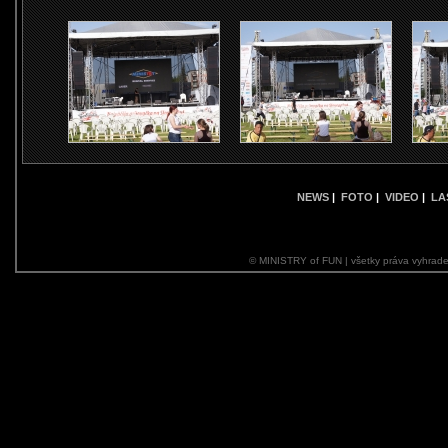
NEWS
|
FOTO
|
VIDEO
|
LA
© MINISTRY of FUN | všetky práva vyhrade