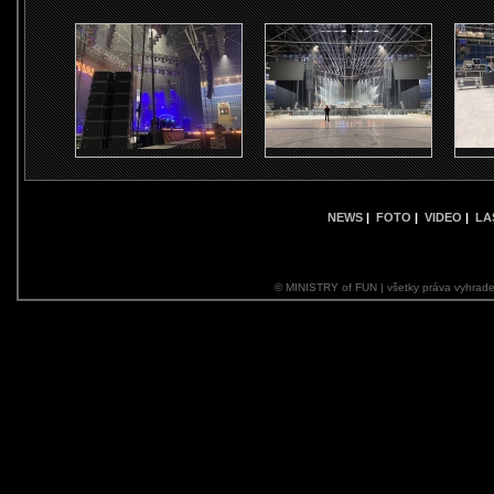
NEWS
|
FOTO
|
VIDEO
|
LA
© MINISTRY of FUN | všetky práva vyhrade