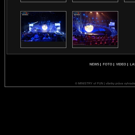
NEWS
|
FOTO
|
VIDEO
|
LA
© MINISTRY of FUN | všetky práva vyhrade