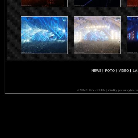
NEWS
|
FOTO
|
VIDEO
|
LA
© MINISTRY of FUN | všetky práva vyhrade