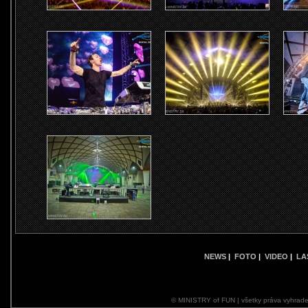
NEWS
|
FOTO
|
VIDEO
|
LA
© MINISTRY of FUN | všetky práva vyhrade