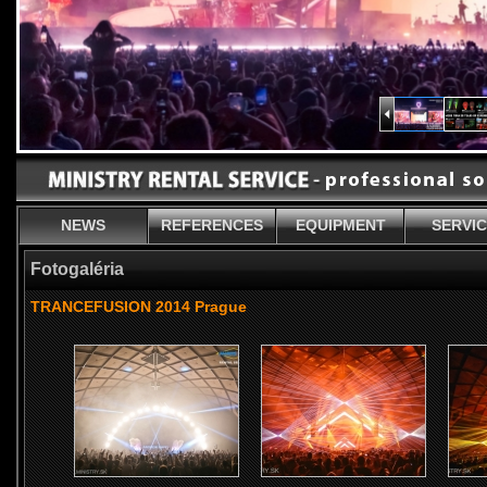
NEWS
REFERENCES
EQUIPMENT
SERVI
Fotogaléria
TRANCEFUSION 2014 Prague