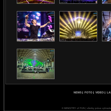
NEWS
|
FOTO
|
VIDEO
|
LA
© MINISTRY of FUN | všetky práva vyhrade