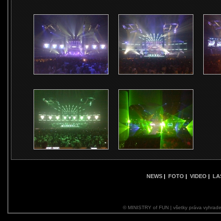
NEWS
|
FOTO
|
VIDEO
|
LA
© MINISTRY of FUN | všetky práva vyhrade